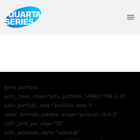
[pofo_portfolio
pofo_token_class=”pofo_portfolio_1498037788-2-70″
pofo_portfolio_style=”portfolio-style-3″
slider_portfolio_preview_image=”portfolio-style-3″
pofo_post_per_page=”20″
pofo_animation_style=”fadeInUp”