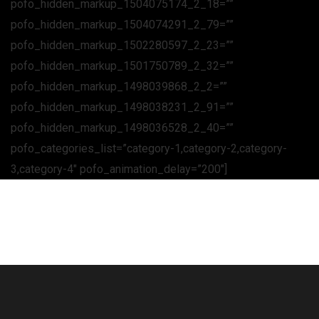
pofo_hidden_markup_1504075174_2_18=””
pofo_hidden_markup_1504074291_2_79=””
pofo_hidden_markup_1502280597_2_23=””
pofo_hidden_markup_1501750789_2_32=””
pofo_hidden_markup_1498039868_2_2=””
pofo_hidden_markup_1498038231_2_91=””
pofo_hidden_markup_1498036528_2_40=””
pofo_categories_list=”category-1,category-2,category-
3,category-4″ pofo_animation_delay=”200″]